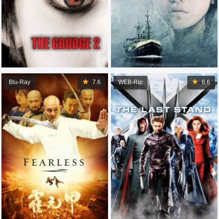
Blu-Ray
7.6
WEB-Rip
6.6