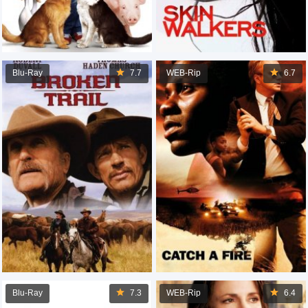
Blu-Ray
7.7
WEB-Rip
6.7
Blu-Ray
7.3
WEB-Rip
6.4