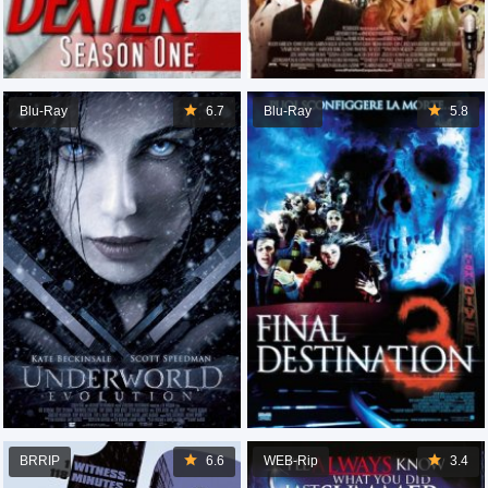
Blu-Ray
6.7
Blu-Ray
5.8
BRRIP
6.6
WEB-Rip
3.4