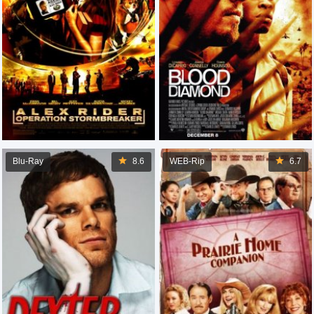
Blu-Ray
8.6
WEB-Rip
6.7