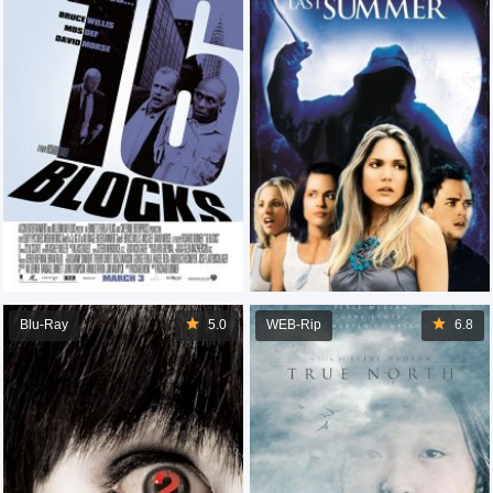
Blu-Ray
5.0
WEB-Rip
6.8