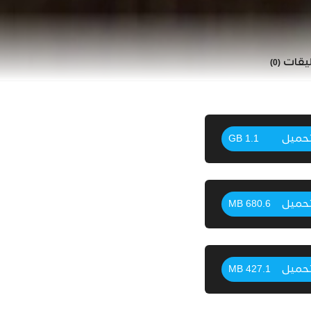
ليقات
(0)
حميل
1.1 GB
حميل
680.6 MB
حميل
427.1 MB