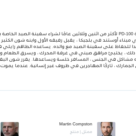
عمل ربان سفينة الصيد الاسكتلندية PD-100 لأكثر من اثنين وثلاثين عامًا لشراء سفينة
ي ميناء أوستند في بلجيكا ، يقبل رفيقه الأول وابنه شون الكثير
ندا للحفاظ على سفينة الصيد مع والده. يساعده الطاقم رايلي
ذلك ، يختبئ مراهق صيني في غرفة المحرك ، ويسرق الطعام وي
 مشاكل في الجنس ، المسافر خلسة ويساعدها. يقرر شون البقا
مارك ، تاركًا المهاجرين في ظروف غير إنسانية. عندما يموت أ
Martin Compston
ممثل | منتج