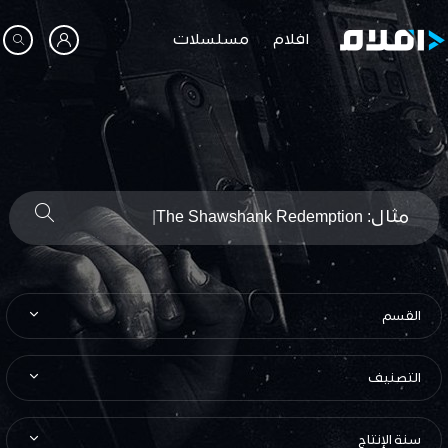
افلام
مسلسلات
مثال: The Shawshank Redemption
|
القسم
التصنيف
سنة الإنتاج