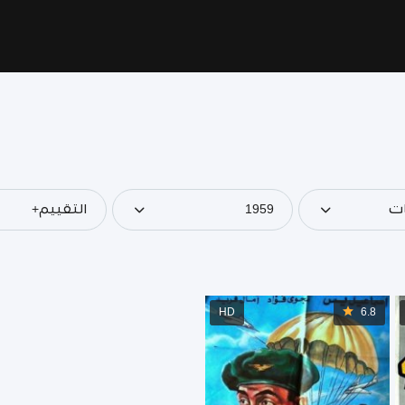
ات
1959
التقييم+
HD
6.8