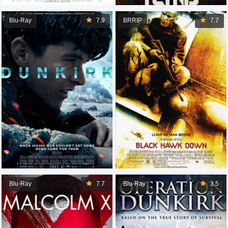
Blu-Ray
7.9
BRRIP
7.7
Blu-Ray
7.7
Blu-Ray
3.5