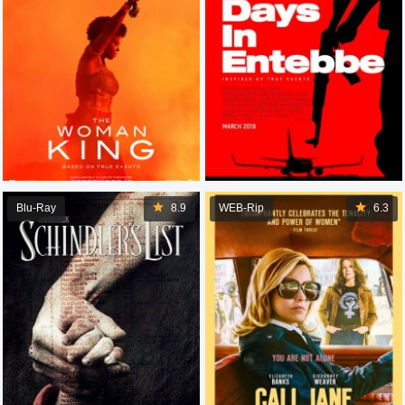
Blu-Ray
8.9
WEB-Rip
6.3