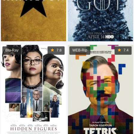
Blu-Ray
7.8
WEB-Rip
7.4