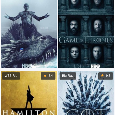
WEB-Rip
8.4
Blu-Ray
9.3