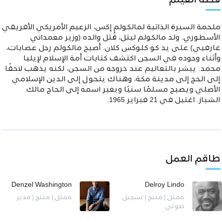
قصة الفيلم
ملحمة السيرة الذاتية لمالكولم إكس، الزعيم الأمريكي الأفريقي
الأسطوري. ولد مالكولم ليتل، قُتل والده (وزير معمداني
غارفيي) على يد كو كلوكس كلان. أصبح مالكولم رجل عصابات،
وأثناء وجوده في السجن اكتشف كتابات أمة الإسلام لإيليا
محمد. يبشر بالتعاليم عند خروجه من السجن، لكنه يذهب لاحقًا
إلى الحج إلى مدينة مكة، وهناك يتحول إلى الدين الإسلامي
الأصلي ويصبح مسلمًا سنيًا ويغير اسمه إلى الحاج مالك
الشباز. اغتيل في 21 فبراير 1965.
طاقم العمل
Denzel Washington
Delroy Lindo
ممثل | منتج | تسجيل
ممثل | منتج | مدير
صوتي