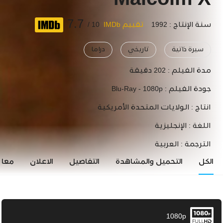
Malcolm X
7.7
سنة الإنتاج : 1992
تقييم IMDb
10 /
سيرة ذاتية
تاريخي
دراما
مدة الفيلم :
202 دقيقة
جودة الفيلم :
Blu-Ray - 1080p
انتاج :
الولايات المتحدة الأمريكية
اللغة :
الإنجليزية
الترجمة :
العربية
الكل
التحميل والمشاهدة
التفاصيل
الاعلان
معاي
1080p