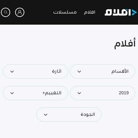
افلام
مسلسلات
أفلام
الأقسام
اثارة
2019
التقييم+
الجودة