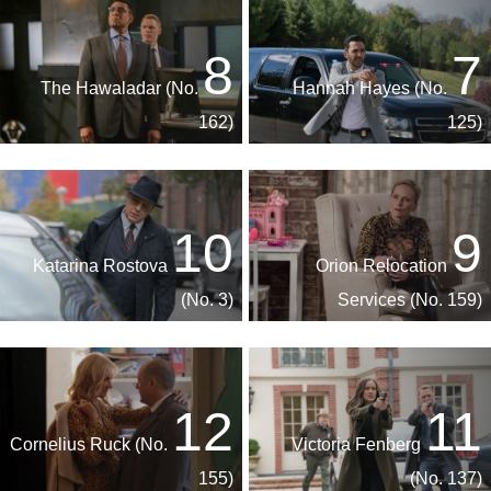
8
7
The Hawaladar (No.
Hannah Hayes (No.
162)
125)
10
9
Katarina Rostova
Orion Relocation
(No. 3)
Services (No. 159)
12
11
Cornelius Ruck (No.
Victoria Fenberg
155)
(No. 137)