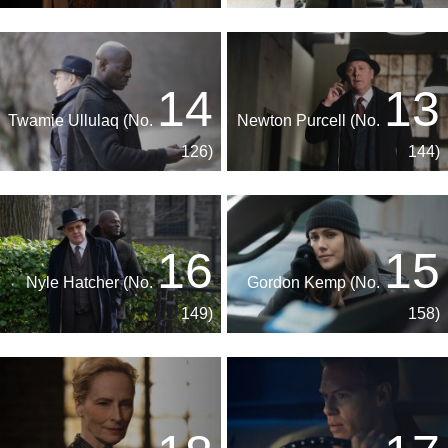
14
13
Twamie Ullulaq (No.
Newton Purcell (No.
126)
144)
16
15
Nyle Hatcher (No.
Gordon Kemp (No.
149)
158)