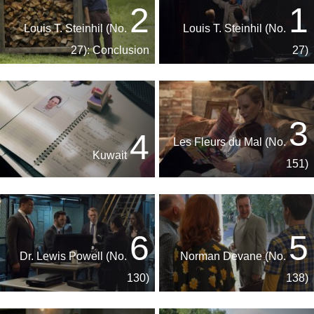
2
1
Louis T. Steinhil (No.
Louis T. Steinhil (No.
27): Conclusion
27)
3
4
Les Fleurs du Mal (No.
Kuwait
151)
6
5
Dr. Lewis Powell (No.
Norman Devane (No.
130)
138)