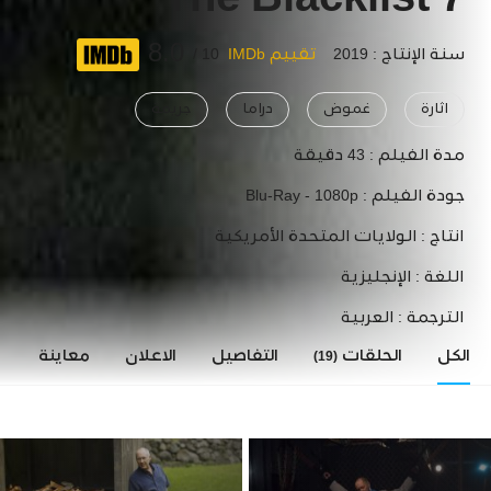
The Blacklist 7
8.0
سنة الإنتاج : 2019
تقييم IMDb
10 /
اثارة
غموض
دراما
جريمة
مدة الفيلم :
43 دقيقة
جودة الفيلم :
Blu-Ray - 1080p
انتاج :
الولايات المتحدة الأمريكية
اللغة :
الإنجليزية
الترجمة :
العربية
الكل
الحلقات
التفاصيل
الاعلان
معاينة
ا
(19)