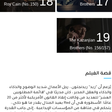
18
17
Roy Cain (No. 150)
Brothers
19
The Kazanjian
Brothers (No. 156/157)
قصة الفيلم
يُزعم أن "ريد" ريدنجتون ، رجل الأعمال شديد الوضوح والذكاء
والذكاء والعقل المدبر ، كان مدرجًا في "قائمة المطلوبين
العشر" للعديد من وكالات إنفاذ القانون الأمريكية لأكثر من 20
عامًا. الأسطورة هي أن Red بعيد المنال بقدر ما هو ذكي ،
يتحكم في متاهة من المؤسسات الإبداعية ، إلى جانب القدرة