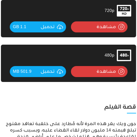
720p
مشاهدة
تحميل
1.1 GB
480p
مشاهدة
تحميل
501.9 MB
قصة الفيلم
جون ويك يفر هذه المرة ﻷنه مُطارد على خلفية تعاقد مفتوح
تبلغ قيمته 14 مليون دولار لقاء القضاء عليه، وبسبب كسره
لقاعدة رئيسية وهى قتله لشخص ما على أراضي فندق