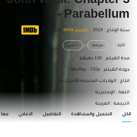
John Wick: Chapter 3
- Parabellum
7.5
سنة الإنتاج : 2019
تقييم IMDb
10 /
اثارة
جريمة
اكشن
مدة الفيلم :
130 دقيقة
جودة الفيلم :
Blu-Ray - 720p
انتاج :
الولايات المتحدة الأمريكية
اللغة :
الإنجليزية
الترجمة :
العربية
الكل
التحميل والمشاهدة
التفاصيل
الاعلان
معاي