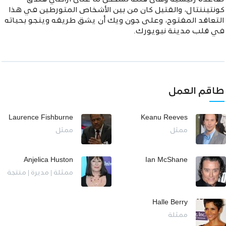
كونتيننتال، والقتيل كان من بين اﻷشخاص المتورطين في هذا
التعاقد المفتوح، وعلى جون ويك أن يشق طريقه وينجو بحياته
في قلب مدينة نيويورك.
طاقم العمل
Laurence Fishburne
Keanu Reeves
ممثل
ممثل
Anjelica Huston
Ian McShane
ممثلة | مديرة | منتجة
Halle Berry
ممثلة