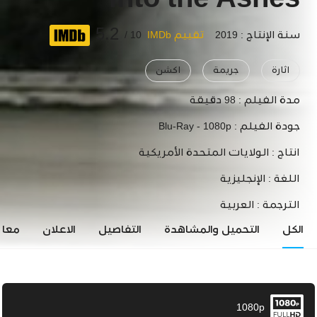
Into the Ashes
5.2
سنة الإنتاج : 2019
تقييم IMDb
10 /
اثارة
جريمة
اكشن
مدة الفيلم :
98 دقيقة
جودة الفيلم :
Blu-Ray - 1080p
انتاج :
الولايات المتحدة الأمريكية
اللغة :
الإنجليزية
الترجمة :
العربية
الكل
التحميل والمشاهدة
التفاصيل
الاعلان
معاي
1080p