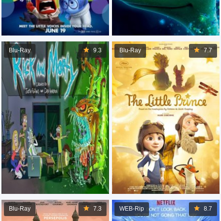
Blu-Ray
9.3
Blu-Ray
7.7
Blu-Ray
7.3
WEB-Rip
8.7