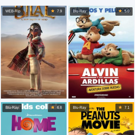
WEB-Rip
7.9
Blu-Ray
5.0
Blu-Ray
6.6
Blu-Ray
7.1