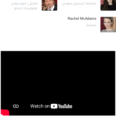
ممثلة | تسجيل صوتي
ممثل | موسيقى
تصويرية | منتج
Rachel McAdams
ممثلة