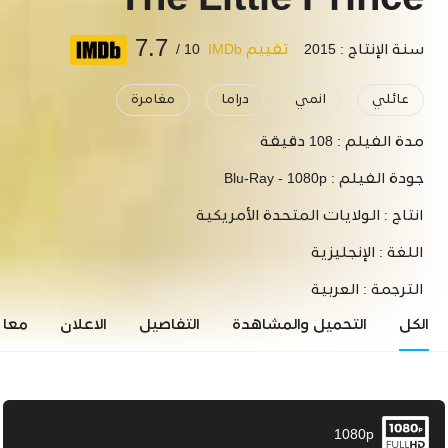
The Little Prince
7.7
سنة الإنتاج : 2015
تقييم IMDb
10 /
عائلي
انمي
دراما
مغامرة
مدة الفيلم :
108 دقيقة
جودة الفيلم :
Blu-Ray - 1080p
انتاج :
الولايات المتحدة الأمريكية
اللغة :
الإنجليزية
الترجمة :
العربية
الكل
التحميل والمشاهدة
التفاصيل
الاعلان
معاي
1080p