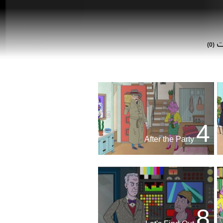
ات
(0)
4
After the Party
8