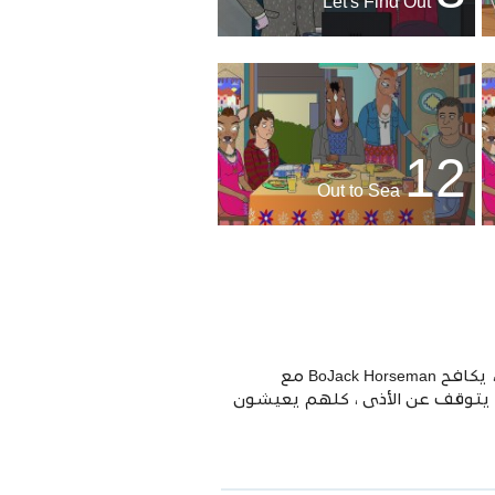
Let's Find Out
12
Out to Sea
بعد بطولة في المسرحية الهزلية الشهيرة "Horsin 'Around" في أواخر الثمانينيات وأوائل التسعينيات ، يكافح BoJack Horseman مع
نه يتوقف عن الأذى ، كلهم يعيشون