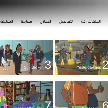
الحلقات
التفاصيل
الاعلان
معاينة
التعليق
(12)
3
Still Broken
Yesterdayland
7