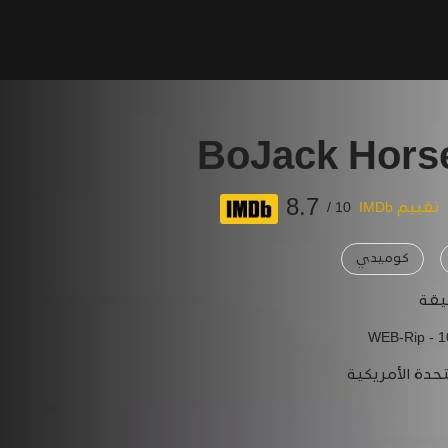
BoJack Hors
8.7
تقييم IMDb
10 /
كوميدي
WEB-Rip - 
تحدة الأمريكية