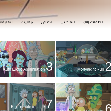
الحلقات
التفاصيل
الاعلان
معاينة
التعليق
(10)
3
Auto Erotic Assimilation
Mortynight Run
7
Big Trouble in Little