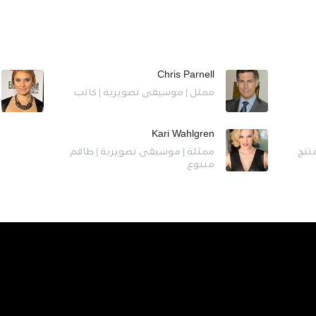
Chris Parnell
ممثل | موسيقى تصويرية | كاتب
Kari Wahlgren
نتج
ممثلة | موسيقى تصويرية | طاقم
متنوع