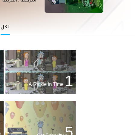
الترجمة :
العربية
الكل
2
1
A Rickle in Time
6
5