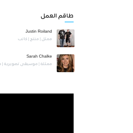
طاقم العمل
Justin Roiland
ممثل | منتج | كاتب
Sarah Chalke
ممثلة | موسيقى تصويرية | م