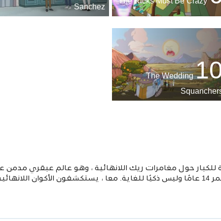
The Ricks Must Be Crazy
Sanchez
1
The Wedding
Squancher
لكبار حول مغامرات ريك اللانهائية ، وهو عالم عبقري مدمن ع
مورتي ، وهو صبي قلق يبلغ من العمر 14 عامًا وليس ذكيًا للغاية. معا ، يستكشفون الأ