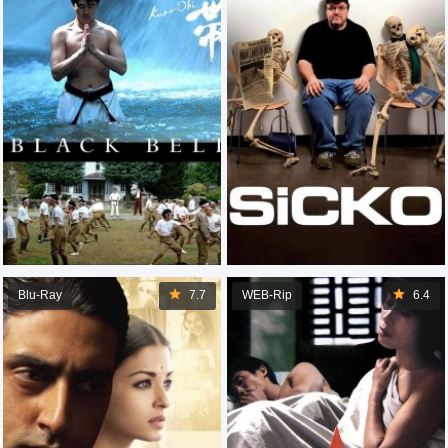
Blu-Ray
7.7
WEB-Rip
6.4