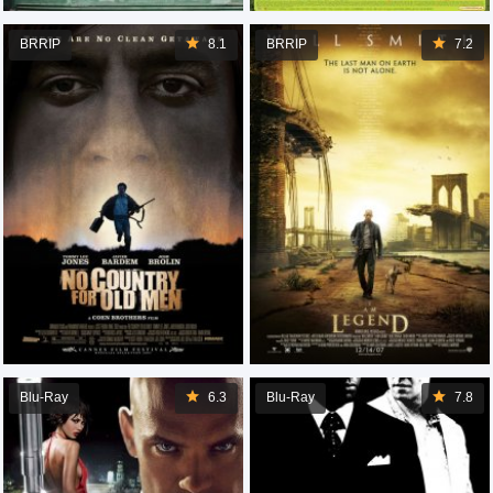
BRRIP
8.1
BRRIP
7.2
Blu-Ray
6.3
Blu-Ray
7.8