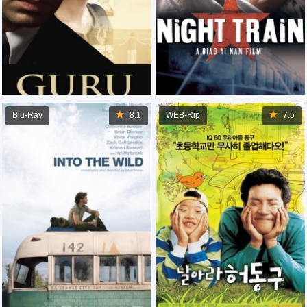
Blu-Ray
8.1
WEB-Rip
7.5