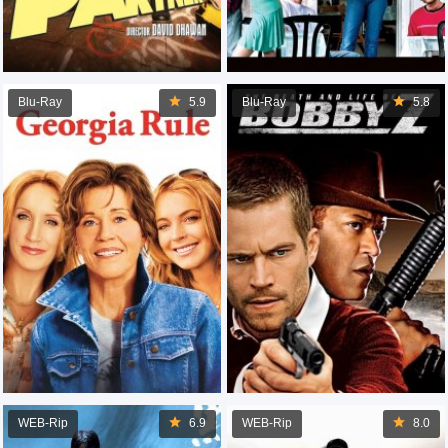
Blu-Ray
5.9
Blu-Ray
5.8
WEB-Rip
6.9
WEB-Rip
8.0