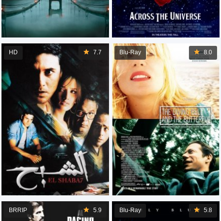
HD
7.7
Blu-Ray
8.0
BRRIP
5.9
Blu-Ray
5.8