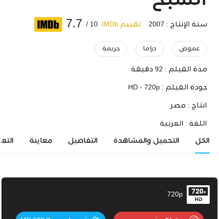
الشبح
7.7
سنة الإنتاج : 2007
تقييم IMDb
10 /
غموض
دراما
جريمة
مدة الفيلم :
92 دقيقة
جودة الفيلم :
HD - 720p
انتاج :
مصر
اللغة :
العربية
الكل
التحميل والمشاهدة
التفاصيل
معاينة
التع
720p