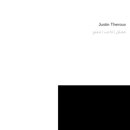
Justin Theroux
ممثل | كاتب | منتج