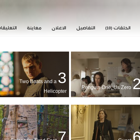
الحلقات
التفاصيل
الاعلان
معاينة
التعليق
(10)
3
Two Boats and a
Penguin One, Us Zero
Helicopter
7