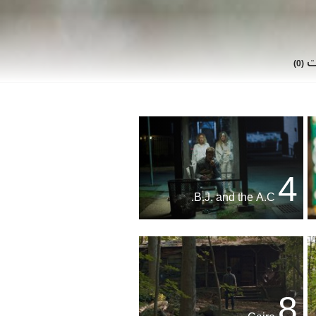
ات
(0)
4
B.J. and the A.C.
8