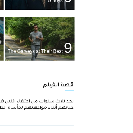
Gladys
0
9
The Garveys at Their Best
s
قصة الفيلم
بعد ثلاث سنوات من اختفاء اثنين 
حياتهم أثناء مواجهتهم لمأساة الطب