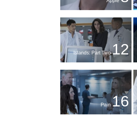
Apple
12
Islands: Part Two
16
Pain