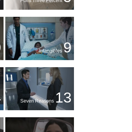
Point Three Percent
0
9
Intangibles
4
13
Seven Reasons