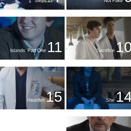
22 Steps
Not Fake
11
1
Islands: Part One
Sacrifice
15
1
Heartfelt
She