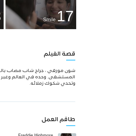
8
17
Smile
قصة الفيلم
شون مورفي ، جراح شاب مصاب بالتوح
المستشفى. وحده في العالم وغير قاد
وتحدي شكوك زملائه.
طاقم العمل
Freddie Highmore