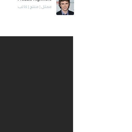
ممثل | منتج | كاتب