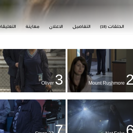
الحلقات
التفاصيل
الاعلان
معاينة
التعليق
(18)
3
Oliver
Mount Rushmore
7