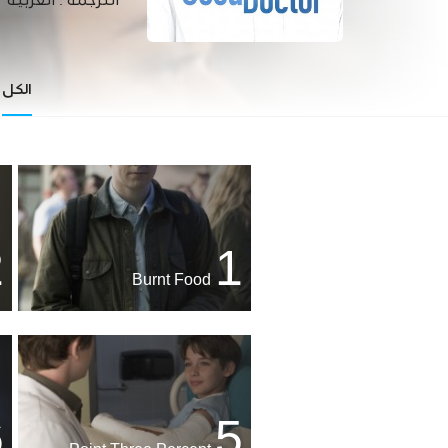
الترجمة :
العربية
الكل
2
1
Burnt Food
6
5