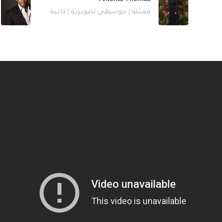
ممثلة | موسيقى تصويرية | كاتبة