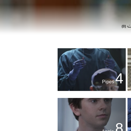
ات
(0)
4
Pipes
8