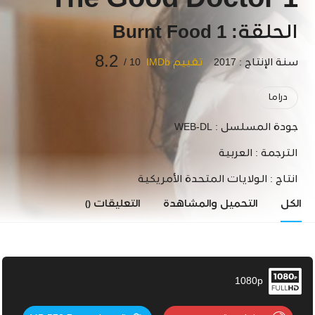
The Good Doctor 1
الحلقة: 1 Burnt Food
8.2
سنة الإنتاج : 2017
تقييم IMDb
10 /
دراما
جودة المسلسل :
WEB-DL
الترجمة :
العربية
انتاج :
الولايات المتحدة الأمريكية
الكل
التحميل والمشاهدة
التعليقات
()
1080p