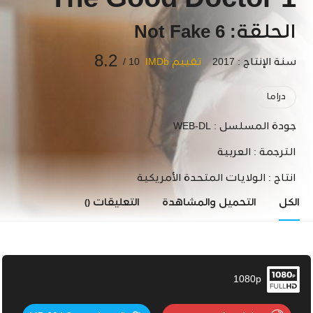
The Good Doctor 1
الحلقة: 6 Not Fake
8.2
سنة الإنتاج : 2017
تقييم IMDb
10 /
دراما
جودة المسلسل :
WEB-DL
الترجمة :
العربية
انتاج :
الولايات المتحدة الأمريكية
الكل
التحميل والمشاهدة
التعليقات
()
1080p