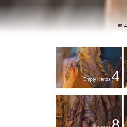
ات
(0)
4
Empty Hands
8