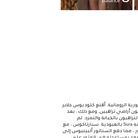
Balance
ذي قاد انتفاضة العبيد ضد الجمهورية الرومانية. أقنع كلوديوس جلابر
ون أراضي تراقيين. ومع ذلك ، بعد
Mithridat في آسيا الصغرى ، يشعر التراقيون بالخيانة والتمرد. تم
القبض على سبارتاكوس من قبل Glaber ، وحُكم عليه بالإعدام باعتباره Gladiator ، بينما حُكم على زوجته Sura بالعبودية. سبارتاكوس ، مع
 ، مما دفع السناتور ألبينيوس إلى
Sp من قبل Batiatus لتدريب المصارع ، الذي يعد بمساعدته في العثور على