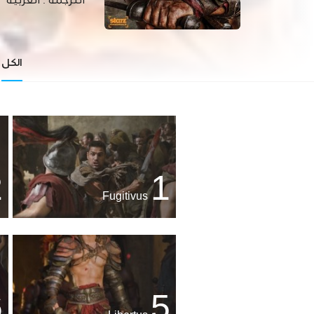
الترجمة :
العربية
الكل
2
1
Fugitivus
6
5