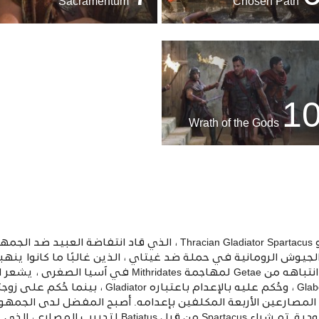
Sacramentum
Chosen Path
1
Wrath of the Gods
مصدر الإلهام وراء هذه السلسلة هو Thracian Gladiator Spartacus ، ال
جيوش الرومانية في حملة ضد غيتاي ، الذين غالبًا ما كانوا ينهب
أن ينكث Glaber عن الصفقة ويحول انتباهه من Getae لمهاجمة es
 المصارعين الأربعة المكلفين بإعدامه. أصبح المفضل لدى الجمهور
تخفيف عقوبة الإعدام إلى حياة العبودية. تم شراء artacus