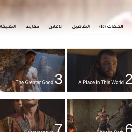
الحلقات
التفاصيل
الاعلان
معاينة
التعليق
(10)
3
The Greater Good
A Place in This World
7