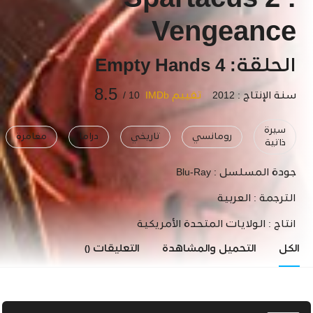
Spartacus 2 :
Vengeance
الحلقة: 4 Empty Hands
8.5
سنة الإنتاج : 2012
تقييم IMDb
10 /
سيرة
رومانسي
تاريخي
دراما
مغامرة
ذاتية
جودة المسلسل :
Blu-Ray
الترجمة :
العربية
انتاج :
الولايات المتحدة الأمريكية
الكل
التحميل والمشاهدة
التعليقات
()