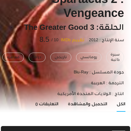
Spartacus 2 :
Vengeance
الحلقة: 3 The Greater Good
8.5
سنة الإنتاج : 2012
تقييم IMDb
10 /
سيرة
رومانسي
تاريخي
دراما
مغامرة
ذاتية
جودة المسلسل :
Blu-Ray
الترجمة :
العربية
انتاج :
الولايات المتحدة الأمريكية
الكل
التحميل والمشاهدة
التعليقات
()