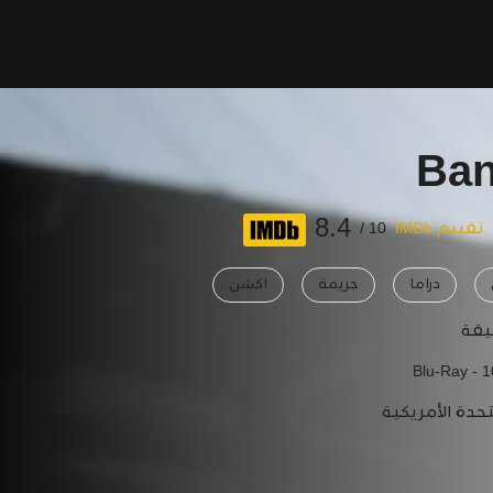
Ban
8.4
تقييم IMDb
10 /
دراما
جريمة
اكشن
Blu-Ray - 
تحدة الأمريكية