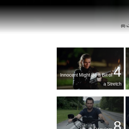
ت
(0)
4
Innocent Might Be a Bit of
a Stretch
8