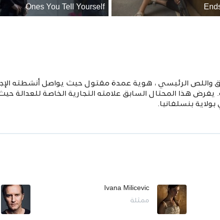
Ones You Tell Yourself
End
 واللص الرئيسي ، هوية عمدة مقتول حيث يواصل أنشطته الإجرا
 يفرض هذا المحتال السابق علامته التجارية الخاصة للعدالة 
ولاية بنسلفانيا.
Ivana Milicevic
ممثلة