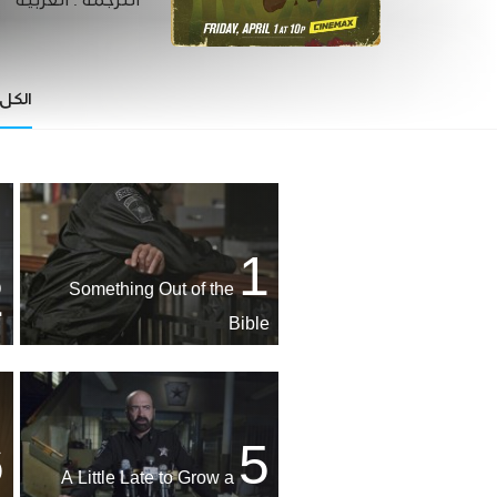
الترجمة :
العربية
الكل
1
2
Something Out of the
Bible
6
5
A Little Late to Grow a