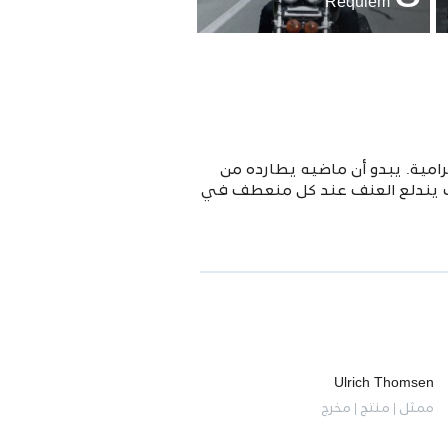
Requiem
مية. يبدو أن ماضيه يطارده من
حيث يندلع العنف عند كل منعطف في
Ulrich Thomsen
ممثل | منتج | مخرج