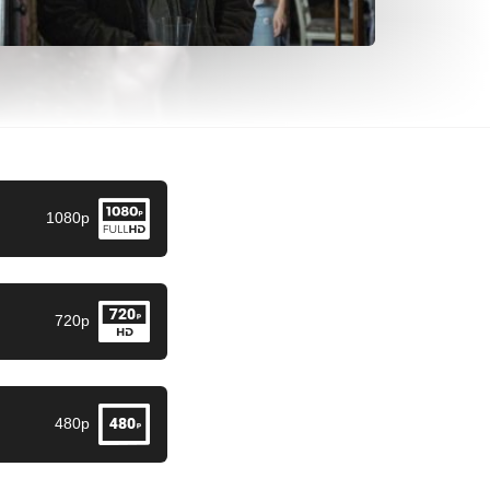
1080p
720p
480p