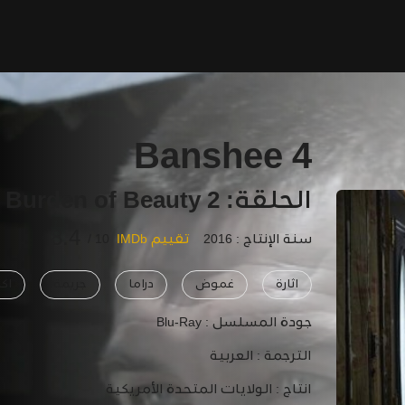
Banshee 4
الحلقة: 2 The Burden of Beauty
8.4
سنة الإنتاج : 2016
تقييم IMDb
10 /
اثارة
غموض
دراما
جريمة
اك
جودة المسلسل :
Blu-Ray
الترجمة :
العربية
انتاج :
الولايات المتحدة الأمريكية