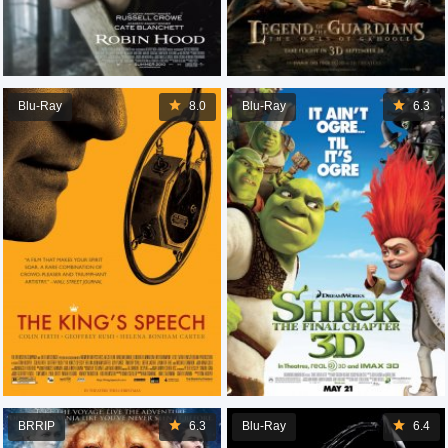
Blu-Ray
8.0
Blu-Ray
6.3
BRRIP
6.3
Blu-Ray
6.4