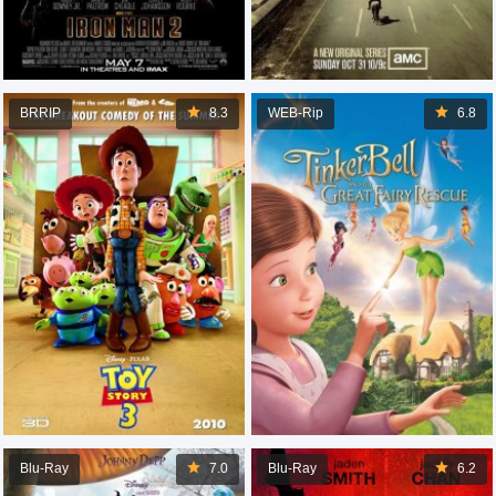
BRRIP
8.3
WEB-Rip
6.8
Blu-Ray
7.0
Blu-Ray
6.2