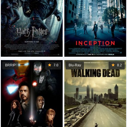
BRRIP
7.0
Blu-Ray
8.2