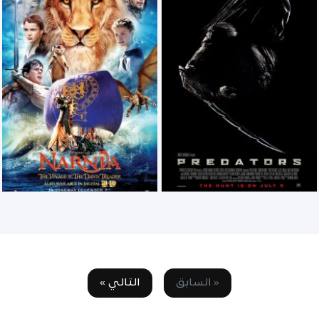
« السابق
التالي »