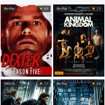
Blu-Ray
8.6
Blu-Ray
7.3
WEB-DL
7.7
Blu-Ray
8.8