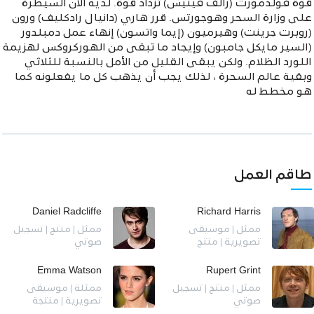
قوة فولدمورت (رالف فينيس) تزداد قوة. لديه الآن السيطرة
على وزارة السحر وهوجورتس. قرر هاري (دانيال رادكليف) ورون
(روبرت جرينت) وهيرميون (إيما واتسون) إنهاء عمل دمبلدور
(السير مايكل جامبون) وإيجاد ما تبقى من الهوركروكس لهزيمة
اللورد الظلام. ولكن يبقى القليل من الأمل بالنسبة للثلاثي
وبقية عالم السحرة ، لذلك يجب أن يذهب كل ما يفعلونه كما
هو مخطط له
طاقم العمل
Daniel Radcliffe
Richard Harris
ممثل | موسيقى
ممثل | منتج | تسجيل
تصويرية | منتج
صوتي
Emma Watson
Rupert Grint
ممثل | منتج | تسجيل
ممثلة | موسيقى
صوتي
تصويرية | منتجة