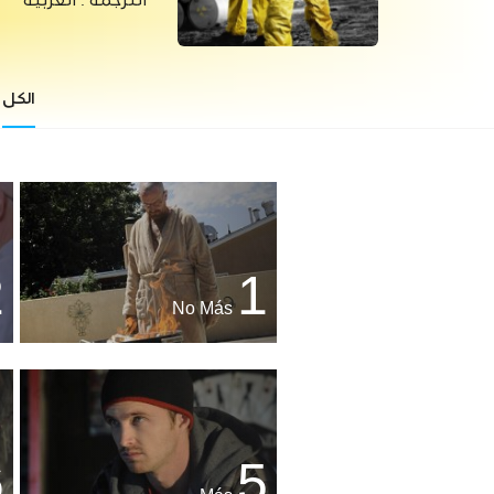
الترجمة :
العربية
الكل
2
1
No Más
6
5