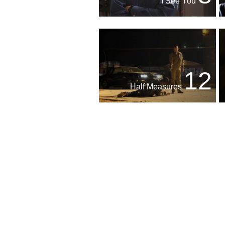
I See You
12
Half Measures