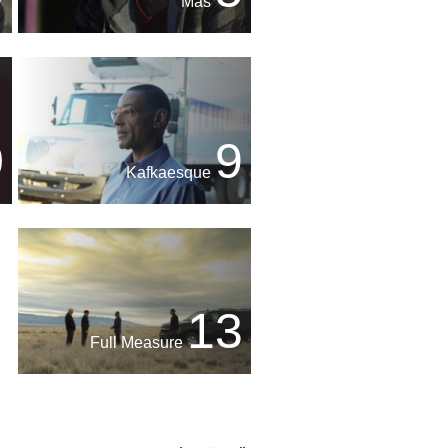
Más
0
9
Kafkaesque
13
Full Measure