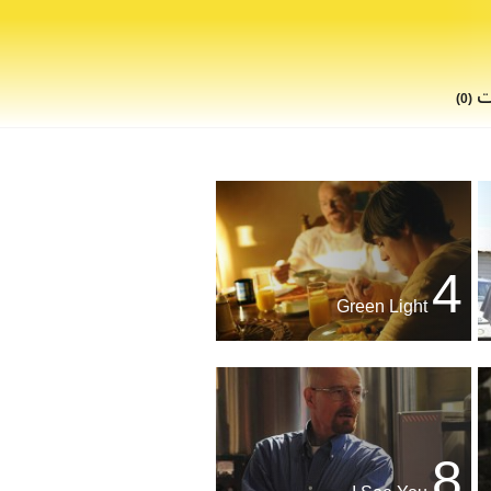
ات
(0)
4
Green Light
8