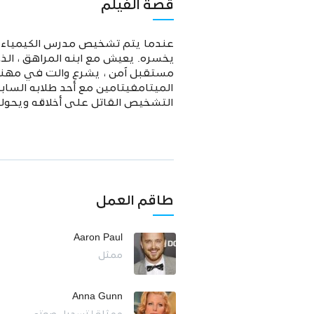
قصة الفيلم
عندما يتم تشخيص مدرس الكيمياء وا
يخسره. يعيش مع ابنه المراهق ، ال
مستقبل آمن ، يشرع والت في مهنة ال
الميتامفيتامين مع أحد طلابه الس
التشخيص القاتل على أخلاقه ويحول
طاقم العمل
Aaron Paul
ممثل
Anna Gunn