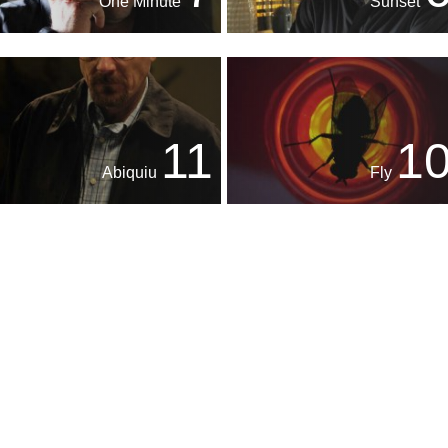
One Minute
Sunset
11
1
Abiquiu
Fly