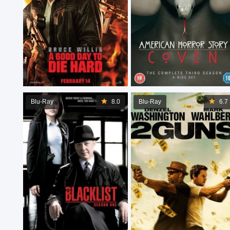
Blu-Ray
8.0
Blu-Ray
6.7