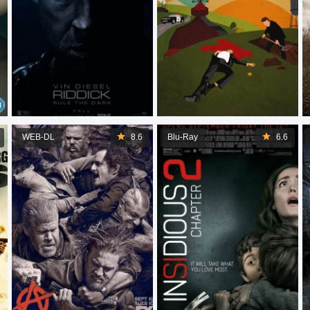
WEB-DL
8.6
Blu-Ray
6.6