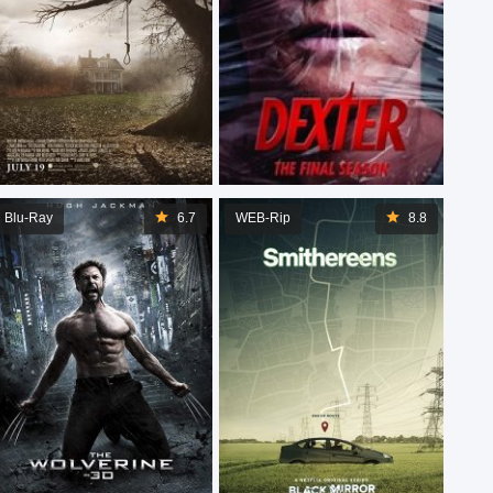
Blu-Ray
6.7
WEB-Rip
8.8