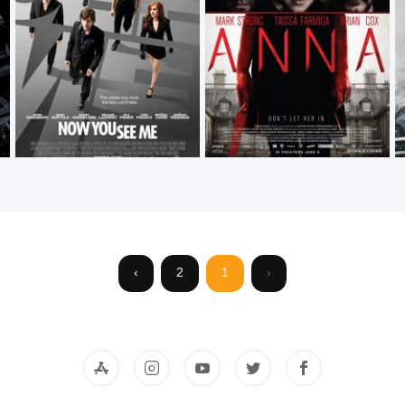
›
2
1
‹