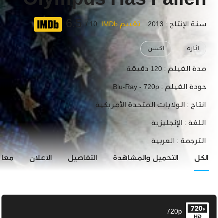
Olympus Has Fallen
6.5
سنة الإنتاج : 2013
تقييم IMDb
10 /
اثارة
اكشن
مدة الفيلم :
120 دقيقة
جودة الفيلم :
Blu-Ray - 720p
انتاج :
الولايات المتحدة الأمريكية
اللغة :
الإنجليزية
الترجمة :
العربية
الكل
التحميل والمشاهدة
التفاصيل
الاعلان
معاي
720p