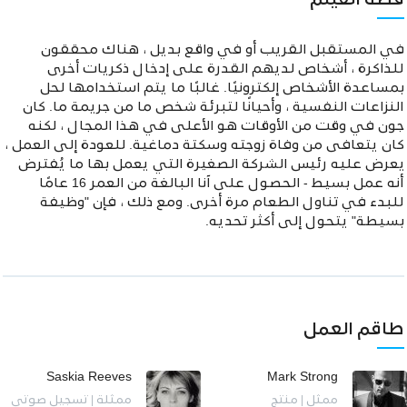
قصة الفيلم
في المستقبل القريب أو في واقع بديل ، هناك محققون
للذاكرة ، أشخاص لديهم القدرة على إدخال ذكريات أخرى
بمساعدة الأشخاص إلكترونيًا. غالبًا ما يتم استخدامها لحل
النزاعات النفسية ، وأحيانًا لتبرئة شخص ما من جريمة ما. كان
جون في وقت من الأوقات هو الأعلى في هذا المجال ، لكنه
كان يتعافى من وفاة زوجته وسكتة دماغية. للعودة إلى العمل ،
يعرض عليه رئيس الشركة الصغيرة التي يعمل بها ما يُفترض
أنه عمل بسيط - الحصول على آنا البالغة من العمر 16 عامًا
للبدء في تناول الطعام مرة أخرى. ومع ذلك ، فإن "وظيفة
بسيطة" يتحول إلى أكثر تحديه.
طاقم العمل
Saskia Reeves
Mark Strong
ممثل | منتج
ممثلة | تسجيل صوتي