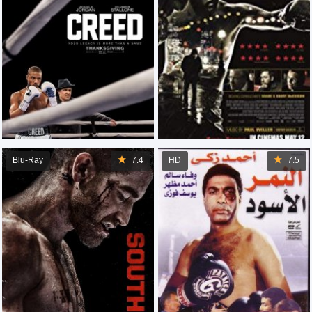
Blu-Ray
7.4
HD
7.5