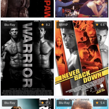
Blu-Ray
8.2
BRRIP
6.6
Blu-Ray
7.1
Blu-Ray
5.4