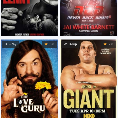
Blu-Ray
3.8
WEB-Rip
7.8