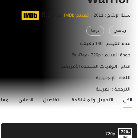
Warrior
8.2
سنة الإنتاج : 2011
تقييم IMDb
10 /
رياضي
دراما
مدة الفيلم :
140 دقيقة
جودة الفيلم :
Blu-Ray - 720p
انتاج :
الولايات المتحدة الأمريكية
اللغة :
الإنجليزية
الترجمة :
العربية
الكل
التحميل والمشاهدة
التفاصيل
الاعلان
معاي
720p