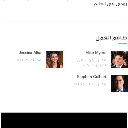
روحي في العالم.
طاقم العمل
Jessica Alba
Mike Myers
ممثل | موسيقى
ممثلة | منتجة
تصويرية | كاتب
Stephen Colbert
ممثل | كاتب | منتج