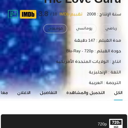
The Love Guru
3.8
سنة الإنتاج : 2008
تقييم IMDb
10 /
رياضي
رومانسي
كوميدي
مدة الفيلم :
147 دقيقة
جودة الفيلم :
Blu-Ray - 720p
انتاج :
الولايات المتحدة الأمريكية
اللغة :
الإنجليزية
الترجمة :
العربية
الكل
التحميل والمشاهدة
التفاصيل
الاعلان
معاي
720p