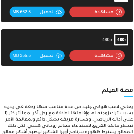
مشاهدة
تحميل
662.5 MB
480p
مشاهدة
تحميل
355.5 MB
قصة الفيلم
يعاني لاعب هوكي جليد من عدة متاعب منها رجفة في يديه
بسبب ترك زوجته له، وإقامتها لعلاقة مع رجل آخر، مما أثر كثيرًا
على أدائه الرياضي، وخسارة فريقه بشكل دائم ولمعالجة الأمر
تضطر مالكة الفريق لاستدعاء معالج روحاني هندي؛ لكن ذلك
المعالج يشترط ظهوره ببرنامج أوبرا الشهير ليصبح أشهر معالج