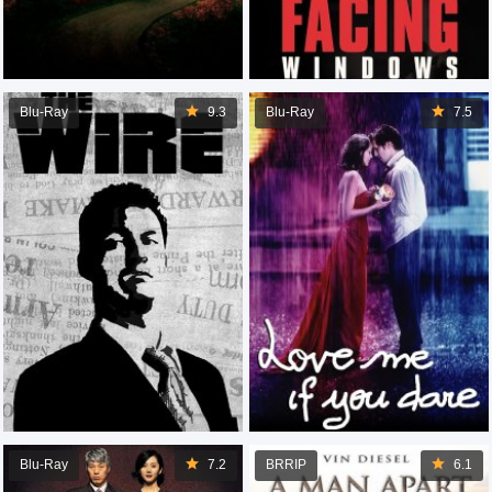
Blu-Ray
9.3
Blu-Ray
7.5
Blu-Ray
7.2
BRRIP
6.1