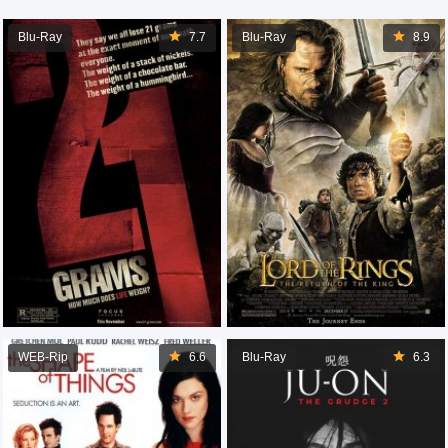
Blu-Ray
7.7
Blu-Ray
8.9
WEB-Rip
6.6
Blu-Ray
6.3