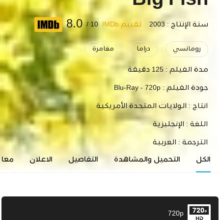
Big Fish
8.0
سنة الإنتاج : 2003
تقييم IMDb
10 /
رومانسي
دراما
مغامرة
مدة الفيلم :
125 دقيقة
جودة الفيلم :
Blu-Ray - 720p
انتاج :
الولايات المتحدة الأمريكية
اللغة :
الإنجليزية
الترجمة :
العربية
الكل
التحميل والمشاهدة
التفاصيل
الاعلان
معاي
720p