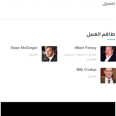
للمنزل
طاقم العمل
Ewan McGregor
Albert Finney
ممثل | منتج | تسجيل
ممثل
صوتي
Billy Crudup
ممثل