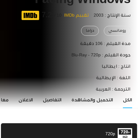
Facing Windows
7.2
سنة الإنتاج : 2003
تقييم IMDb
10 /
رومانسي
دراما
مدة الفيلم :
106 دقيقة
جودة الفيلم :
Blu-Ray - 720p
انتاج :
ايطاليا
اللغة :
الإيطالية
الترجمة :
العربية
الكل
التحميل والمشاهدة
التفاصيل
الاعلان
معاي
720p