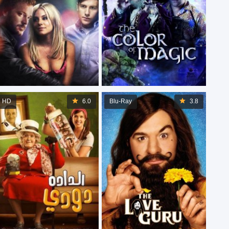
HD
6.0
Blu-Ray
3.8