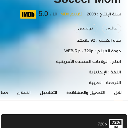
Soccer Mom
5.0
سنة الإنتاج : 2008
تقييم IMDb
10 /
عائلي
كوميدي
مدة الفيلم :
92 دقيقة
جودة الفيلم :
WEB-Rip - 720p
انتاج :
الولايات المتحدة الأمريكية
اللغة :
الإنجليزية
الترجمة :
العربية
الكل
التحميل والمشاهدة
التفاصيل
الاعلان
معاي
720p