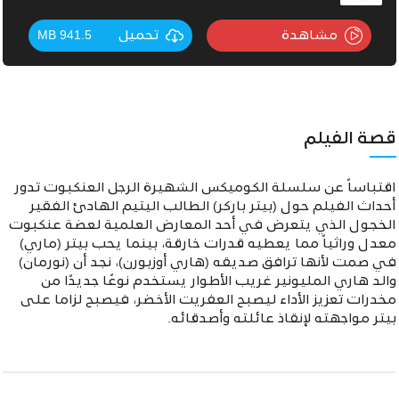
مشاهدة
تحميل
941.5 MB
قصة الفيلم
اقتباساً عن سلسلة الكوميكس الشهيرة الرجل العنكبوت تدور
أحداث الفيلم حول (بيتر باركر) الطالب اليتيم الهادئ الفقير
الخجول الذي يتعرض في أحد المعارض العلمية لعضة عنكبوت
معدل وراثياً مما يعطيه قدرات خارقة، بينما يحب بيتر (ماري)
في صمت لأنها ترافق صديقه (هاري أوزبورن)، نجد أن (نورمان)
والد هاري المليونير غريب الأطوار يستخدم نوعًا جديدًا من
مخدرات تعزيز الأداء ليصبح العفريت الأخضر، فيصبح لزاما على
بيتر مواجهته لإنقاذ عائلته وأصدقائه.