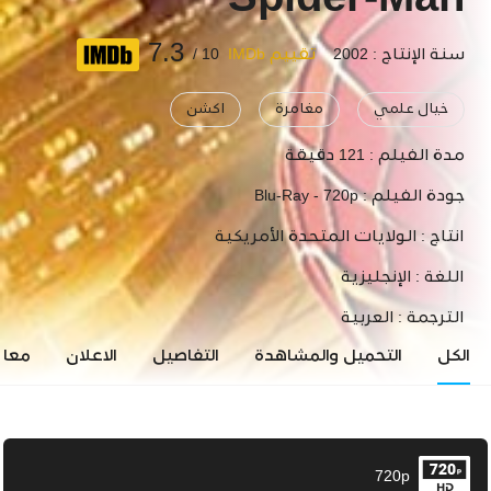
Spider-Man
7.3
سنة الإنتاج : 2002
تقييم IMDb
10 /
خيال علمي
مغامرة
اكشن
مدة الفيلم :
121 دقيقة
جودة الفيلم :
Blu-Ray - 720p
انتاج :
الولايات المتحدة الأمريكية
اللغة :
الإنجليزية
الترجمة :
العربية
الكل
التحميل والمشاهدة
التفاصيل
الاعلان
معاي
720p