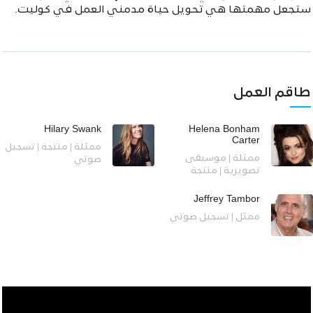
ستجعل مهمتها هي تحويل حياة مدمني العمل في كوليت.
طاقم العمل
Hilary Swank
Helena Bonham
Carter
ممثلة | منتجة | تسجيل
ممثلة | موسيقى
صوتي
تصويرية | منتجة
Jeffrey Tambor
ممثل | تسجيل صوتي