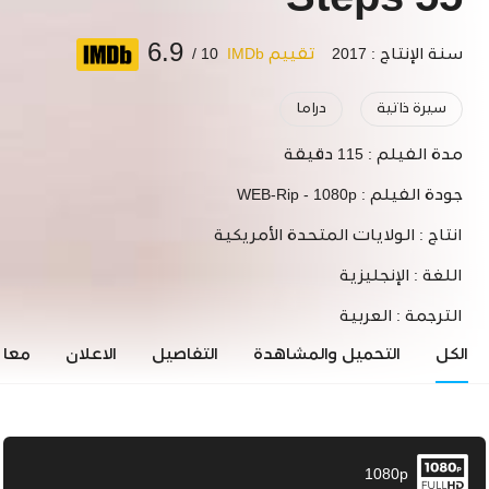
55 Steps
6.9
سنة الإنتاج : 2017
تقييم IMDb
10 /
سيرة ذاتية
دراما
مدة الفيلم :
115 دقيقة
جودة الفيلم :
WEB-Rip - 1080p
انتاج :
الولايات المتحدة الأمريكية
اللغة :
الإنجليزية
الترجمة :
العربية
الكل
التحميل والمشاهدة
التفاصيل
الاعلان
معاي
1080p