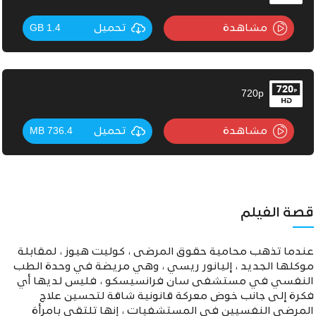
مشاهدة
تحميل
1.4 GB
720p
مشاهدة
تحميل
736.4 MB
قصة الفيلم
عندما تذهب محامية حقوق المرضى ، كوليت هيوز ، لمقابلة
موكلها الجديد ، إليانور ريسي ، وهي مريضة في وحدة الطب
النفسي في مستشفى سان فرانسيسكو ، فليس لديها أي
فكرة إلى جانب خوض معركة قانونية شاقة لتحسين علاج
المرضى النفسيين في المستشفيات ، إنها تلتقي بامرأة