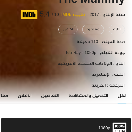
The Mummy
5.4
سنة الإنتاج : 2017
تقييم IMDb
10 /
اثارة
مغامرة
اكشن
مدة الفيلم :
110 دقيقة
جودة الفيلم :
Blu-Ray - 1080p
انتاج :
الولايات المتحدة الأمريكية
اللغة :
الإنجليزية
الترجمة :
العربية
الكل
التحميل والمشاهدة
التفاصيل
الاعلان
معاي
1080p