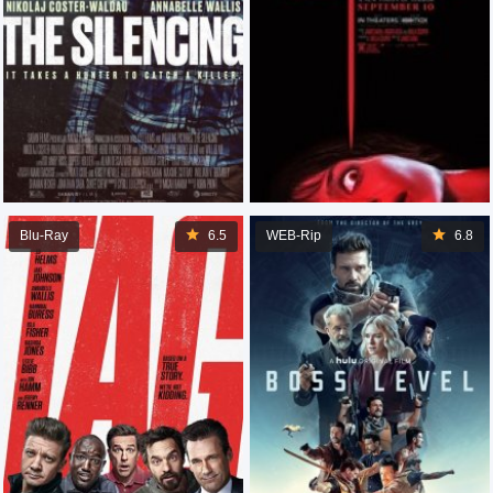
Blu-Ray
6.5
WEB-Rip
6.8