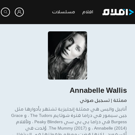
افلام
مسلسلات
Annabelle Wallis
ممثلة | تسجيل صوتي
أنابيل واليس هي ممثلة إنجليزية تشتهر بأدوارها مثل
جين سيمور في دراما فترة شوتايم The Tudors ، و Grace
Burgess في دراما بي بي سي Peaky Blinders ، ولأفلام
Annabelle (2014) ، و The Mummy (2017). وُلدت في
أكسفورد ، لكنها قضت معظم طفولتها في البرتغال ،