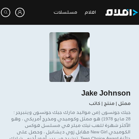
افلام
مسلسلات
Jake Johnson
ممثل | منتج | كاتب
جيك جونسون (من مواليد مارك جيك جونسون وينبرجر ؛
28 مايو 1978) هو ممثل وكوميدي ومخرج أمريكي ، وهو
الأكثر شهرة للعب نيك ميلر في مسلسل فوكس
الكوميدي New Girl مقابل زوي ديشانيل ، وحصل على
جائزة Teen Choice Award. ترشيح من بين أمور أخرى. شارك