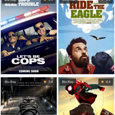
Blu-Ray
6.4
WEB-Rip
6.3
Blu-Ray
5.4
Blu-Ray
8.4