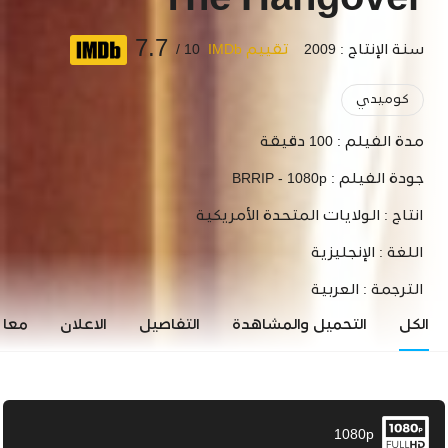
The Hangover
7.7
سنة الإنتاج : 2009
تقييم IMDb
10 /
كوميدي
مدة الفيلم :
100 دقيقة
جودة الفيلم :
BRRIP - 1080p
انتاج :
الولايات المتحدة الأمريكية
اللغة :
الإنجليزية
الترجمة :
العربية
الكل
التحميل والمشاهدة
التفاصيل
الاعلان
معاي
1080p