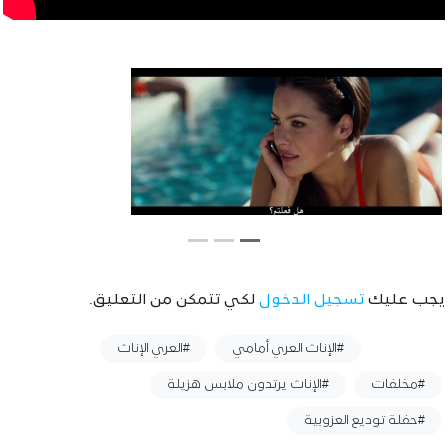
يجب عليك
تسجيل الدخول
لكي تتمكن من التعليق.
وسوم :
#الإناث العري أمامي
#العري الإناث
#مخلفات
#الإناث يرتدون ملابس هزيلة
#حفلة توديع العزوبية