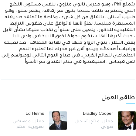
يتمتع Phil ، وهو مدرس ثانوي متزوج ، بنفس مستوى النضج
الذي يتمتع به طلابه عندما يكون مع رفاقه. يشعر ستو ، وهو
طبيب أسنان ، بالقلق من كل شيء ، وخاصة ما تعتقد صديقته
المسيطرة ميليسا. نظرًا لأنها لا توافق على طقوس الترابط
التقليدية للذكور ، يتعين على ستو أن تكذب عليها بشأن الأيل
، حيث أخبرها أنها ستقوم بجولة تذوق النبيذ في وادي نابا.
بغض النظر ، ينوي الزواج منها في نهاية المطاف ، ضد نصيحة
ورغبات أصدقائه. ويبدو آلان غير مدرك لما تعتبره النعم
الاجتماعي للعالم الغربي. في صباح اليوم التالي لوصولهم إلى
لاس فيجاس ، استيقظوا في جناح الفندق مع الأسوأ
طاقم العمل
Ed Helms
Bradley Cooper
ممثل | منتج | تسجيل
ممثل | موسيقى
صوتي
تصويرية | منتج