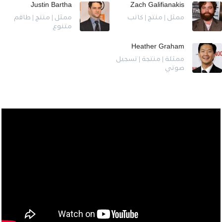
Justin Bartha
Zach Galifianakis
ممثل | منتج | كاتب
ممثل | منتج | طاقم
متنوع
Heather Graham
ممثلة | منتجة | تسجيل
صوتي