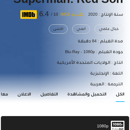
Superman: Red Son
6.4
سنة الإنتاج : 2020
تقييم IMDb
10 /
خيال علمي
انمي
اكشن
مدة الفيلم :
84 دقيقة
جودة الفيلم :
Blu-Ray - 1080p
انتاج :
الولايات المتحدة الأمريكية
اللغة :
الإنجليزية
الترجمة :
العربية
الكل
التحميل والمشاهدة
التفاصيل
الاعلان
معاي
1080p