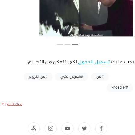
يجب عليك
تسجيل الدخول
لكي تتمكن من التعليق.
وسوم :
#فن
#معرض فني
#فن التزوير
#knoedler
مشكلة !؟