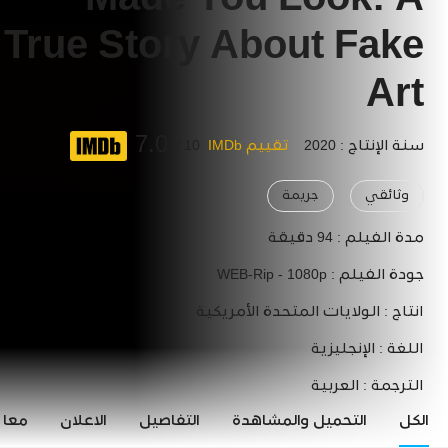
Made You Look: A
True Story About Fake
Art
7.0
سنة الإنتاج : 2020
تقييم IMDb
10 /
وثائقي
جريمة
مدة الفيلم :
94 دقيقة
جودة الفيلم :
WEB-Rip - 1080p
انتاج :
الولايات المتحدة الأمريكية
اللغة :
الإنجليزية
الترجمة :
العربية
الكل
التحميل والمشاهدة
التفاصيل
الاعلان
معاي