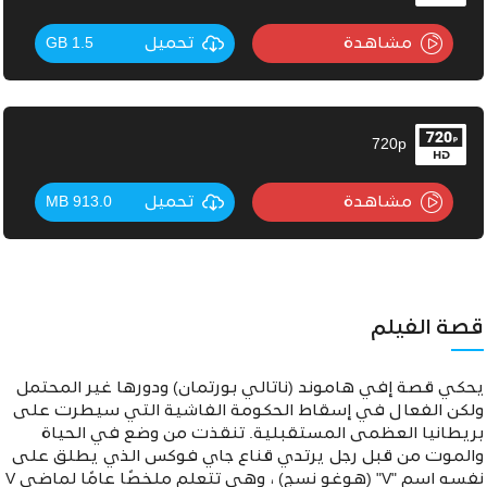
مشاهدة
تحميل
1.5 GB
720p
مشاهدة
تحميل
913.0 MB
قصة الفيلم
يحكي قصة إفي هاموند (ناتالي بورتمان) ودورها غير المحتمل
ولكن الفعال في إسقاط الحكومة الفاشية التي سيطرت على
بريطانيا العظمى المستقبلية. تنقذت من وضع في الحياة
والموت من قبل رجل يرتدي قناع جاي فوكس الذي يطلق على
نفسه اسم "V" (هوغو نسج) ، وهي تتعلم ملخصًا عامًا لماضي V