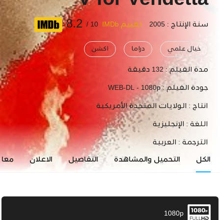
V for Vendetta
8.2
سنة الإنتاج : 2005
تقييم IMDb
10 /
خيال علمي
دراما
اكشن
مدة الفيلم :
132 دقيقة
جودة الفيلم :
WEB-DL - 1080p
انتاج :
الولايات المتحدة الأمريكية
اللغة :
الإنجليزية
الترجمة :
العربية
الكل
التحميل والمشاهدة
التفاصيل
الاعلان
معاي
1080p