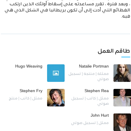
، وبعد فترة ، تقرر مساعدته على إسقاط أولئك الذين ارتكب
الفظائع التي أدت إلى أن تكون بريطانيا في الشكل الذي هي
فيه.
طاقم العمل
Hugo Weaving
Natalie Portman
ممثلة | منتجة | تسجيل
صوتي
Stephen Fry
Stephen Rea
ممثل | كاتب | تسجيل
ممثل | كاتب | منتج
صوتي
John Hurt
ممثل | تسجيل صوتي