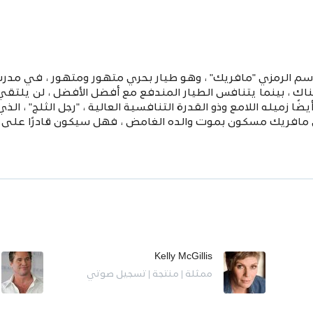
م الرمزي "مافريك" ، وهو طيار بحري متهور ومتهور ، في مدرسة
ناك ، بينما يتنافس الطيار المندفع مع أفضل الأفضل ، لن يلتق
ًا زميله اللامع وذو القدرة التنافسية العالية ، "رجل الثلج" ، ال
افريك مسكون بموت والده الغامض ، فهل سيكون قادرًا على قمع
Kelly McGillis
ممثلة | منتجة | تسجيل صوتي