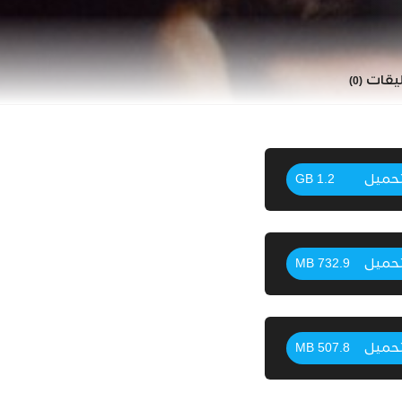
ليقات
(0)
حميل
1.2 GB
حميل
732.9 MB
حميل
507.8 MB