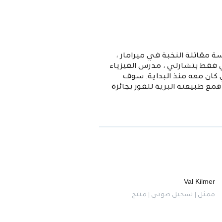
 مقاتلة النخبة في ميرامار ،
ي فقط بتشارلي ، مدرس الفيزياء
ذي كان معه منذ البداية. سوف
 طبيعته البرية للفوز بجائزة
Val Kilmer
ممثل | تسجيل صوتي | منتج