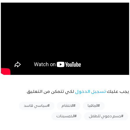
يجب عليك
تسجيل الدخول
لكي تتمكن من التعليق.
وسوم :
#المافيا
#الانتقام
#سياسي فاسد
#جسم دموي للطفل
#الخمسينات