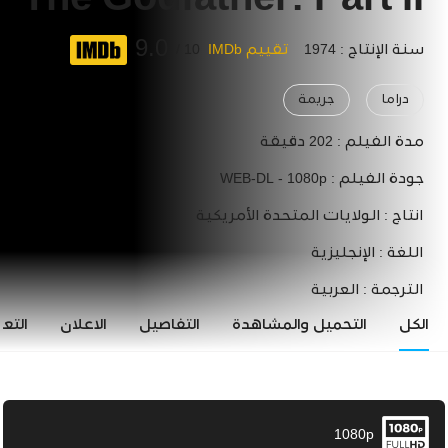
The Godfather: Part II
9.0
سنة الإنتاج : 1974
تقييم IMDb
10 /
دراما
جريمة
مدة الفيلم :
202 دقيقة
جودة الفيلم :
WEB-DL - 1080p
انتاج :
الولايات المتحدة الأمريكية
اللغة :
الإنجليزية
الترجمة :
العربية
الكل
التحميل والمشاهدة
التفاصيل
الاعلان
التع
1080p